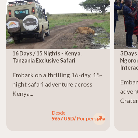
16 Days / 15 Nights - Kenya,
3 Days 
Tanzania Exclusive Safari
Ngoron
Intera
Embark on a thrilling 16-day, 15-
Embark
night safari adventure across
adven
Kenya...
Crater 
Desde
9657 USD
/ Por persona