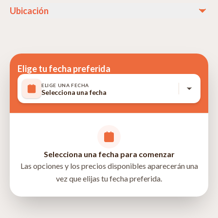
sombrero y artículos personales según sea necesario.
Ubicación
No incluido
Artículos de naturaleza personal
Propinas al chofer/guía
Impuestos de salida del aeropuerto
Vuelos internacionales
Elige tu fecha preferida
ELIGE UNA FECHA
Selecciona una fecha
Selecciona una fecha para comenzar
Las opciones y los precios disponibles aparecerán una
vez que elijas tu fecha preferida.
Tengeru, Arusha, Tanzania
directions